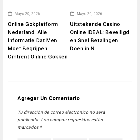
Mayo 20, 2026
Mayo 20, 2026
Online Gokplatform
Uitstekende Casino
Be
Nederland: Alle
Online iDEAL: Beveiligd
Сa
Informatie Dat Men
en Snel Betalingen
vo
Moet Begrijpen
Doen in NL
Sp
Omtrent Online Gokken
Agregar Un Comentario
Tu dirección de correo electrónico no será
publicada.
Los campos requeridos están
marcados
*