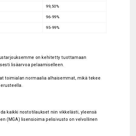
99,50%
96-99%
95-99%
itustarjouksemme on kehitetty tuottamaan
sesti lisäarvoa pelaamiselleen.
evat toimialan normaalia alhaisemmat, mikä tekee
erusteella.
aikki nostotilaukset niin vikkelästi, yleensä
en (MGA) lisensioima pelisivusto on velvollinen