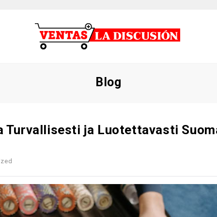
Blog
 Turvallisesti ja Luotettavasti Suo
ized