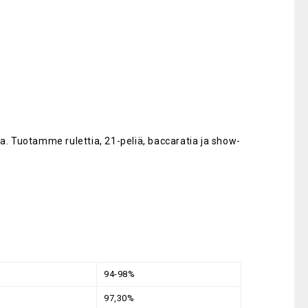
sa. Tuotamme rulettia, 21-peliä, baccaratia ja show-
94-98%
97,30%