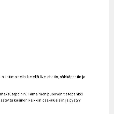
otimaisella kielellä live-chatin, sähköpostin ja
ja maksutapoihin. Tämä monipuolinen tietopankki
tettu kasinon kaikkiin osa-alueisiin ja pystyy