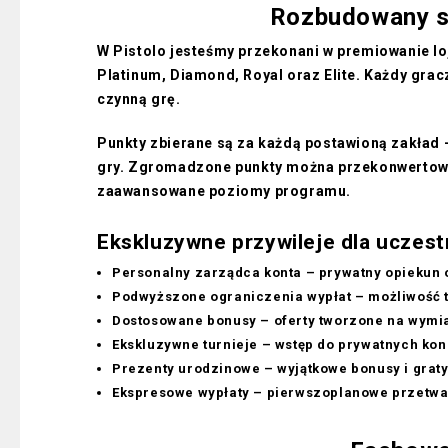
Rozbudowany sy
W Pistolo jesteśmy przekonani w premiowanie lo
Platinum, Diamond, Royal oraz Elite. Każdy gra
czynną grę.
Punkty zbierane są za każdą postawioną zakład –
gry. Zgromadzone punkty można przekonwertowa
zaawansowane poziomy programu.
Ekskluzywne przywileje dla uczes
Personalny zarządca konta
– prywatny opiekun o
Podwyższone ograniczenia wypłat
– możliwość t
Dostosowane bonusy
– oferty tworzone na wymi
Ekskluzywne turnieje
– wstęp do prywatnych kon
Prezenty urodzinowe
– wyjątkowe bonusy i graty
Ekspresowe wypłaty
– pierwszoplanowe przetwarz