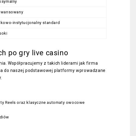
ksymalny
awansowany
kowo-instytucjonalny standard
soki
h po gry live casino
ia. Współpracujemy z takich liderami jak firma
iąca do naszej podstawowej platformy wprowadzane
.
nity Reels oraz klasyczne automaty owocowe
udiów