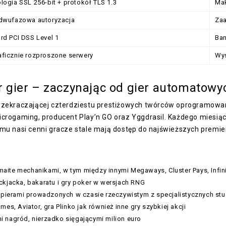
logia SSL 256-bit + protokół TLS 1.3
Ma
dwufazowa autoryzacja
Za
rd PCI DSS Level 1
Ban
ficznie rozproszone serwery
Wy
gier – zaczynając od gier automatowyc
przekraczającej czterdziestu prestiżowych twórców oprogramowan
 Microgaming, producent Play’n GO oraz Yggdrasil. Każdego mies
emu nasi cenni gracze stale mają dostęp do najświeższych premier
aite mechanikami, w tym między innymi Megaways, Cluster Pays, Infi
ackjacka, bakaratu i gry poker w wersjach RNG
upierami prowadzonych w czasie rzeczywistym z specjalistycznych st
s, Aviator, gra Plinko jak również inne gry szybkiej akcji
i nagród, nierzadko sięgającymi milion euro