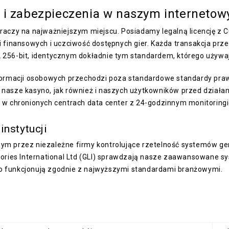
 i zabezpieczenia w naszym internetow
raczy na najważniejszym miejscu. Posiadamy legalną licencję z
i finansowych i uczciwość dostępnych gier. Każda transakcja p
256-bit, identycznym dokładnie tym standardem, którego używaj
nformacji osobowych przechodzi poza standardowe standardy pr
asze kasyno, jak również i naszych użytkowników przed działani
 w chronionych centrach data center z 24-godzinnym monitoring
instytucji
m przez niezależne firmy kontrolujące rzetelność systemów gene
ories International Ltd (GLI) sprawdzają nasze zaawansowane sy
olo funkcjonują zgodnie z najwyższymi standardami branżowymi.