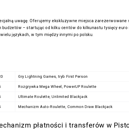
na specjalną uwagę. Oferujemy ekskluzywne miejsca zarezerwowan
udżetów – startując od kilku centów do kilkunastu tysięcy euro 
wielu językach, w tym między innymi po polsku.
20
Gry Lightning Games, tryb First Person
5
Rozgrywka Mega Wheel, PowerUP Roulette
5
Ultimate Roulette, Unlimited Blackjack
5
Mechanizm Auto-Roulette, Common Draw Blackjack
chanizm płatności i transferów w Pist