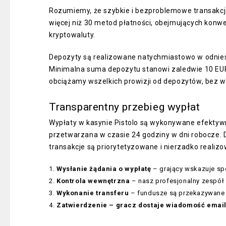
Rozumiemy, że szybkie i bezproblemowe transakcje
więcej niż 30 metod płatności, obejmujących konwe
kryptowaluty.
Depozyty są realizowane natychmiastowo w odniesi
Minimalna suma depozytu stanowi zaledwie 10 EUR
obciążamy wszelkich prowizji od depozytów, bez 
Transparentny przebieg wypłat
Wypłaty w kasynie Pistolo są wykonywane efektywn
przetwarzana w czasie 24 godziny w dni robocze
transakcje są priorytetyzowane i nierzadko realiz
Wysłanie żądania o wypłatę
– grający wskazuje sp
Kontrola wewnętrzna
– nasz profesjonalny zespół 
Wykonanie transferu
– fundusze są przekazywane 
Zatwierdzenie – gracz dostaje wiadomość email