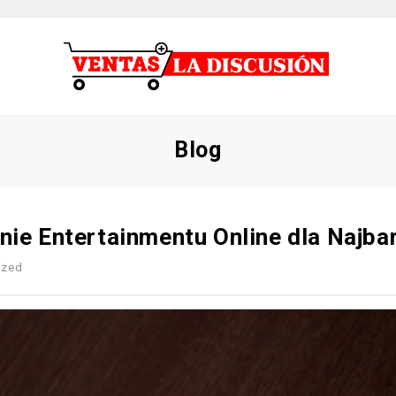
Blog
nie Entertainmentu Online dla Najba
ized