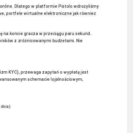
line. Dlatego w platformie Pistolo wdrożyliśmy
, portfele wirtualne elektroniczne jak również
ę na koncie gracza w przeciągu paru sekund.
wników z zróżnicowanymi budżetami. Nie
izm KYC), przewaga zapytań o wypłatę jest
aawansowanym schemacie lojalnościowym,
 dnia)