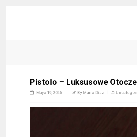
Pistolo – Luksusowe Otocze
Mayo 19, 2026
By Mario Diaz
Uncategor