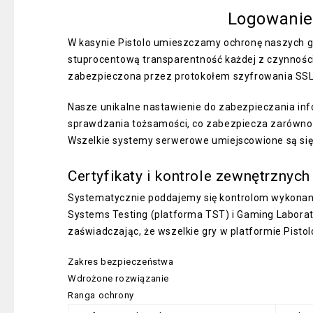
Logowanie
W kasynie Pistolo umieszczamy ochronę naszych g
stuprocentową transparentność każdej z czynnośc
zabezpieczona przez protokołem szyfrowania SSL 
Nasze unikalne nastawienie do zabezpieczania i
sprawdzania tożsamości, co zabezpiecza zarówno n
Wszelkie systemy serwerowe umiejscowione są się
Certyfikaty i kontrole zewnętrznych 
Systematycznie poddajemy się kontrolom wykonany
Systems Testing (platforma TST) i Gaming Laborat
zaświadczając, że wszelkie gry w platformie Pist
Zakres bezpieczeństwa
Wdrożone rozwiązanie
Ranga ochrony