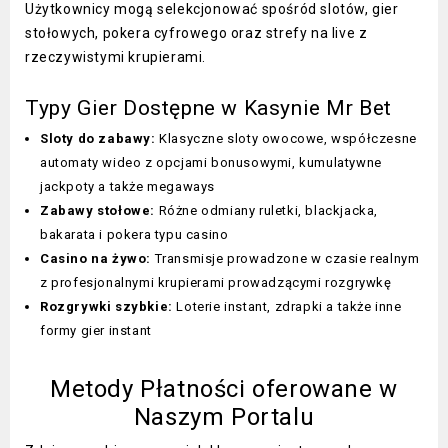
Użytkownicy mogą selekcjonować spośród slotów, gier
stołowych, pokera cyfrowego oraz strefy na live z
rzeczywistymi krupierami.
Typy Gier Dostępne w Kasynie Mr Bet
Sloty do zabawy:
Klasyczne sloty owocowe, współczesne
automaty wideo z opcjami bonusowymi, kumulatywne
jackpoty a także megaways
Zabawy stołowe:
Różne odmiany ruletki, blackjacka,
bakarata i pokera typu casino
Casino na żywo:
Transmisje prowadzone w czasie realnym
z profesjonalnymi krupierami prowadzącymi rozgrywkę
Rozgrywki szybkie:
Loterie instant, zdrapki a także inne
formy gier instant
Metody Płatności oferowane w
Naszym Portalu