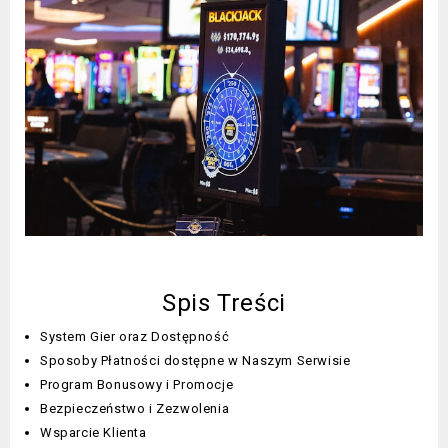
Spis Treści
System Gier oraz Dostępność
Sposoby Płatności dostępne w Naszym Serwisie
Program Bonusowy i Promocje
Bezpieczeństwo i Zezwolenia
Wsparcie Klienta