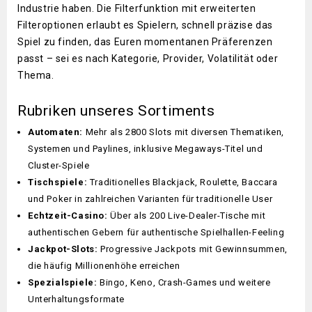
Industrie haben. Die Filterfunktion mit erweiterten
Filteroptionen erlaubt es Spielern, schnell präzise das
Spiel zu finden, das Euren momentanen Präferenzen
passt – sei es nach Kategorie, Provider, Volatilität oder
Thema.
Rubriken unseres Sortiments
Automaten:
Mehr als 2800 Slots mit diversen Thematiken,
Systemen und Paylines, inklusive Megaways-Titel und
Cluster-Spiele
Tischspiele:
Traditionelles Blackjack, Roulette, Baccara
und Poker in zahlreichen Varianten für traditionelle User
Echtzeit-Casino:
Über als 200 Live-Dealer-Tische mit
authentischen Gebern für authentische Spielhallen-Feeling
Jackpot-Slots:
Progressive Jackpots mit Gewinnsummen,
die häufig Millionenhöhe erreichen
Spezialspiele:
Bingo, Keno, Crash-Games und weitere
Unterhaltungsformate