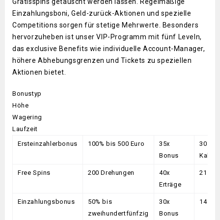
Gratisspins getauscht werden lassen. Regelmäßige
Einzahlungsboni, Geld-zurück-Aktionen und spezielle
Competitions sorgen für stetige Mehrwerte. Besonders
hervorzuheben ist unser VIP-Programm mit fünf Leveln,
das exclusive Benefits wie individuelle Account-Manager,
höhere Abhebungsgrenzen und Tickets zu speziellen
Aktionen bietet.
Bonustyp
Höhe
Wagering
Laufzeit
Ersteinzahlerbonus
100% bis 500 Euro
35x
30
Bonus
Kalen
Free Spins
200 Drehungen
40x
21 We
Erträge
Einzahlungsbonus
50% bis
30x
14 Ta
zweihundertfünfzig
Bonus