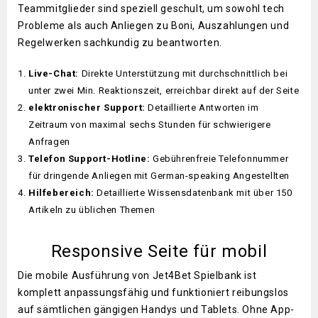
Teammitglieder sind speziell geschult, um sowohl tech
Probleme als auch Anliegen zu Boni, Auszahlungen und
Regelwerken sachkundig zu beantworten.
Live-Chat:
Direkte Unterstützung mit durchschnittlich bei
unter zwei Min. Reaktionszeit, erreichbar direkt auf der Seite
elektronischer Support:
Detaillierte Antworten im
Zeitraum von maximal sechs Stunden für schwierigere
Anfragen
Telefon Support-Hotline:
Gebührenfreie Telefonnummer
für dringende Anliegen mit German-speaking Angestellten
Hilfebereich:
Detaillierte Wissensdatenbank mit über 150
Artikeln zu üblichen Themen
Responsive Seite für mobil
Die mobile Ausführung von Jet4Bet Spielbank ist
komplett anpassungsfähig und funktioniert reibungslos
auf sämtlichen gängigen Handys und Tablets. Ohne App-