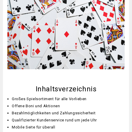
Inhaltsverzeichnis
Großes Spielsortiment für alle Vorlieben
Offene Boni und Aktionen
Bezahlmöglichkeiten und Zahlungssicherheit
Qualifizierter Kundenservice rund um jede Uhr
Mobile Seite für überall